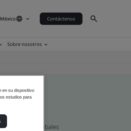
 México
Contáctenos
Sobre nosotros
 en su dispositivo
ros estudios para
s
as Mexicanas y globales