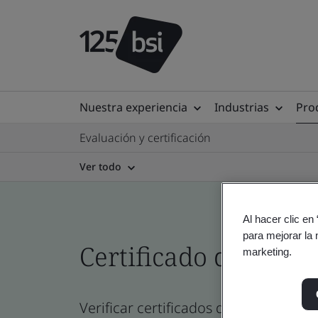
Nuestra experiencia
Industrias
Prod
Evaluación y certificación
Ver todo
Al hacer clic en
para mejorar la 
Certificado del direc
marketing.
Verificar certificados de empresa, si