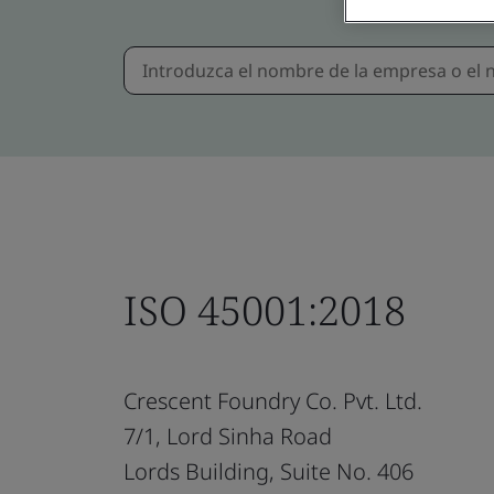
ISO 45001:2018
Crescent Foundry Co. Pvt. Ltd.
7/1, Lord Sinha Road
Lords Building, Suite No. 406