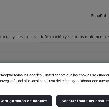
Español -
uctos y servicios
Información y recursos multimedia
 “Aceptar todas las cookies”, usted acepta que las cookies se guarden
navegación del sitio, analizar el uso del mismo y colaborar con nuest
torio de clientes
Configuración de cookies
Aceptar todas las cookie
tio y producto - Validación y Verificación, empres