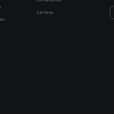
n
Carreras
ión