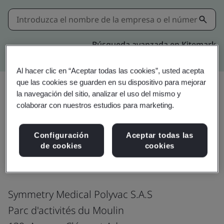
Búsqueda avanzada en Kitemark
Al hacer clic en “Aceptar todas las cookies”, usted acepta
que las cookies se guarden en su dispositivo para mejorar
la navegación del sitio, analizar el uso del mismo y
colaborar con nuestros estudios para marketing.
Compartir:
Configuración
Aceptar todas las
ISO 13485: 2016
de cookies
cookies
Symmetry Medical Polyvac S.A.S
Parc d'activités du Moulin