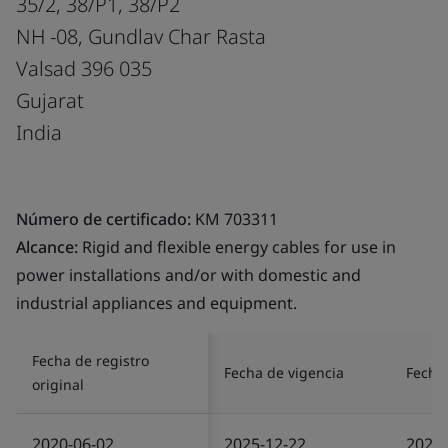
35/2, 38/P1, 38/P2
NH -08, Gundlav Char Rasta
Valsad 396 035
Gujarat
India
Número de certificado:
KM 703311
Alcance:
Rigid and flexible energy cables for use in
power installations and/or with domestic and
industrial appliances and equipment.
Fecha de registro
Fecha de vigencia
Fecha 
original
2020-06-02
2025-12-22
2025-