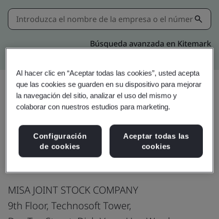
Búsqueda avanzada en Kitemark
Al hacer clic en “Aceptar todas las cookies”, usted acepta
que las cookies se guarden en su dispositivo para mejorar
la navegación del sitio, analizar el uso del mismo y
Compartir:
colaborar con nuestros estudios para marketing.
Configuración
Aceptar todas las
ISO/IEC 27001:2022
de cookies
cookies
MISA JOINT STOCK COMPANY
9th Floor, Technosoft Tower,