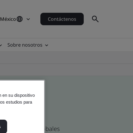
 México
Contáctenos
Sobre nosotros
 en su dispositivo
ros estudios para
s
as Mexicanas y globales