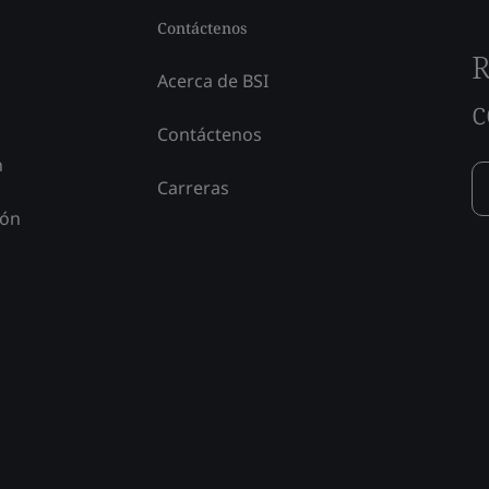
Contáctenos
R
Acerca de BSI
c
Contáctenos
n
Carreras
ión