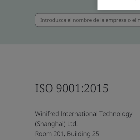
ISO 9001:2015
Winifred International Technology
(Shanghai) Ltd.
Room 201, Building 25