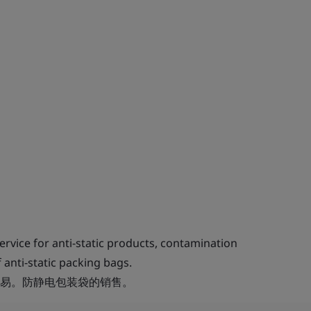
rvice for anti-static products, contamination
 anti-static packing bags.
易。防静电包装袋的销售。