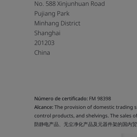
No. 588 Xinjunhuan Road
Pujiang Park
Minhang District
Shanghai
201203
China
Número de certificado:
FM 98398
Alcance:
The provision of domestic trading se
control products, and shelvings. The sales of
防静电产品、无尘净化产品及元器件架的国内贸