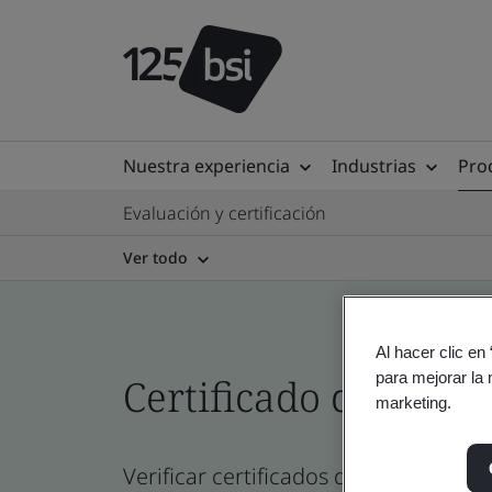
Nuestra experiencia
Industrias
Prod
Evaluación y certificación
Ver todo
Al hacer clic en
para mejorar la 
Certificado del direc
marketing.
Verificar certificados de empresa, si