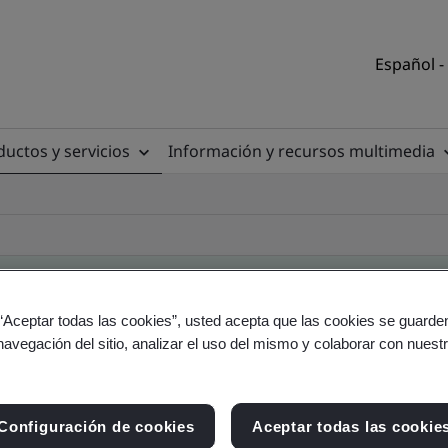
Español -
uctos y servicios
Información y recursos multimedia
 “Aceptar todas las cookies”, usted acepta que las cookies se guarden
navegación del sitio, analizar el uso del mismo y colaborar con nuest
torio de clientes
Configuración de cookies
Aceptar todas las cookie
tio y producto - Validación y Verificación, empres