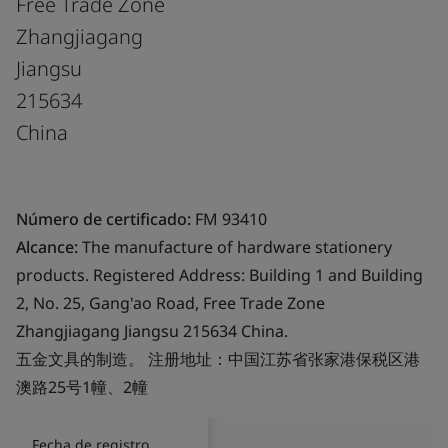
Free Trade Zone
Zhangjiagang
Jiangsu
215634
China
Número de certificado:
FM 93410
Alcance:
The manufacture of hardware stationery
products. Registered Address: Building 1 and Building
2, No. 25, Gang'ao Road, Free Trade Zone
Zhangjiagang Jiangsu 215634 China.
五金文具的制造。 注册地址：中国江苏省张家港保税区港
澳路25号1幢、2幢
Fecha de registro