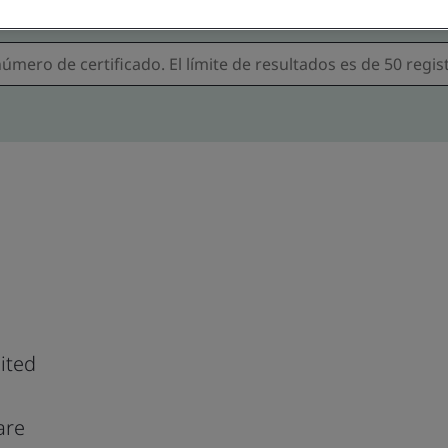
ited
are