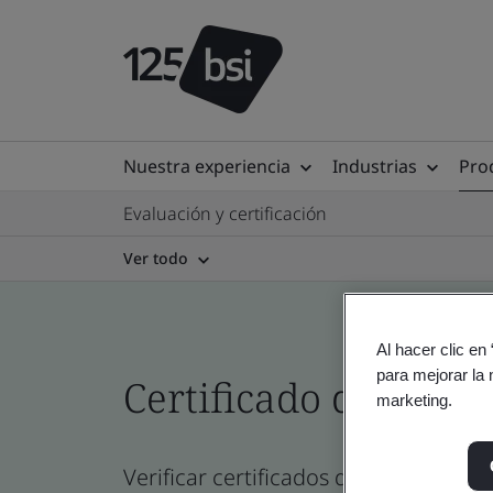
Nuestra experiencia
Industrias
Prod
Evaluación y certificación
Ver todo
Al hacer clic en
para mejorar la 
Certificado del direc
marketing.
Verificar certificados de empresa, si