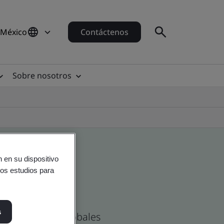
 México
Contáctenos
Sobre nosotros
 en su dispositivo
ros estudios para
s
as Mexicanas y globales