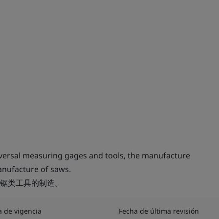
versal measuring gages and tools, the manufacture
anufacture of saws.
锯类工具的制造。
a de vigencia
Fecha de última revisión