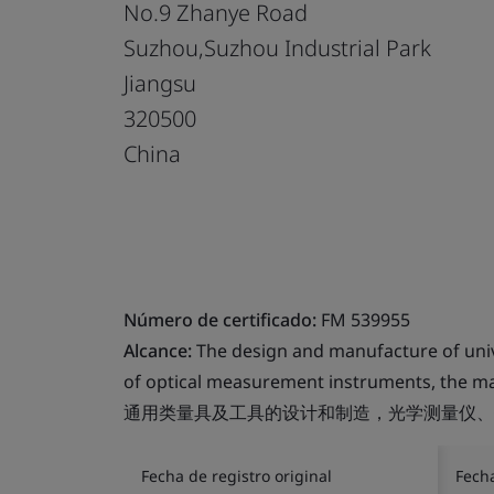
No.9 Zhanye Road
Suzhou,Suzhou Industrial Park
Jiangsu
320500
China
Número de certificado:
FM 539955
Alcance:
The design and manufacture of uni
of optical measurement instruments, the m
通用类量具及工具的设计和制造，光学测量仪、
Fecha de registro original
Fech