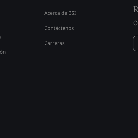
R
Acerca de BSI
c
Contáctenos
n
Carreras
ión