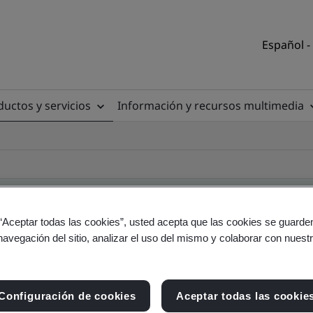
Español -
uctos y servicios
Información y recursos multimedia
 “Aceptar todas las cookies”, usted acepta que las cookies se guarden
navegación del sitio, analizar el uso del mismo y colaborar con nuest
torio de clientes
Configuración de cookies
Aceptar todas las cookie
tio y producto - Validación y Verificación, empres