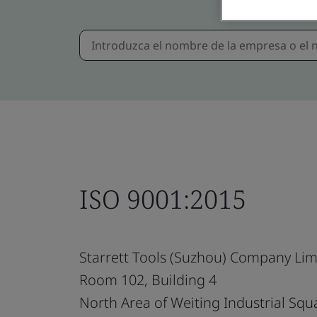
ISO 9001:2015
Starrett Tools (Suzhou) Company Lim
Room 102, Building 4
North Area of Weiting Industrial Squ