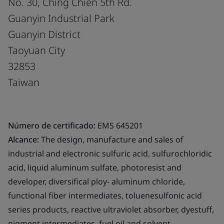
No. 30, Ching Chien 5th Rd.
Guanyin Industrial Park
Guanyin District
Taoyuan City
32853
Taiwan
Número de certificado:
EMS 645201
Alcance:
The design, manufacture and sales of
industrial and electronic sulfuric acid, sulfurochloridic
acid, liquid aluminum sulfate, photoresist and
developer, diversifical ploy- aluminum chloride,
functional fiber intermediates, toluenesulfonic acid
series products, reactive ultraviolet absorber, dyestuff,
pigment intermediates, fuel oil and solvent.