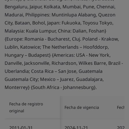
Bengaluru, Jaipur, Kolkata, Mumbai, Pune, Chennai,
Madurai, Philippines: Muntinlupa Alabang, Quezon
City, Bataan, Bohol, Japan: Fukuoka, Toyosu Tokyo,
Malaysia: Kuala Lumpur, China: Dalian, Foshan}
{Europe: Romania - Bucharest, Cluj. Poland - Krakow,
Lublin, Katowice; The Netherlands – Hoofddorp,
Hungary – Budapest} {Americas: USA - New York,
Danville, Jacksonville, Richardson, Wilkes Barre, Brazil -
Uberlandia; Costa Rica – San Jose, Guatemala
Guatemala City; Mexico – Juarez, Guadalajara,
Monterrey} {South Africa - Johannesburg}.
Fecha de registro
Fecha de vigencia
Fecha 
original
2011-01-31
2024-11-21
2025-