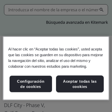
Búsqueda avanzada en Kitemark
Al hacer clic en “Aceptar todas las cookies”, usted acepta
Compartir:
que las cookies se guarden en su dispositivo para mejorar
la navegación del sitio, analizar el uso del mismo y
colaborar con nuestros estudios para marketing.
ISO 22301:2019
Configuración
Aceptar todas las
de cookies
cookies
Genpact India Private Limited
DLF City - Phase V,