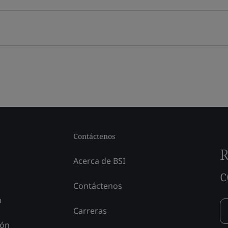
Contáctenos
R
Acerca de BSI
c
Contáctenos
n
Carreras
ión