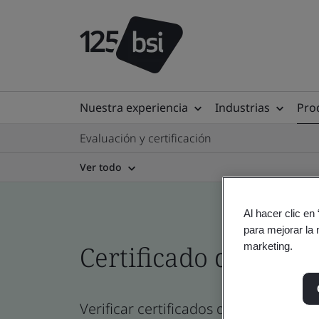
Nuestra experiencia
Industrias
Prod
Evaluación y certificación
Ver todo
Al hacer clic en
para mejorar la 
Certificado del direc
marketing.
Verificar certificados de empresa, si