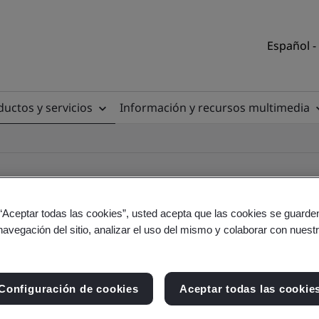
Español -
uctos y servicios
Información y recursos multimedia
 “Aceptar todas las cookies”, usted acepta que las cookies se guarden
navegación del sitio, analizar el uso del mismo y colaborar con nuest
torio de clientes
Configuración de cookies
Aceptar todas las cookie
tio y producto - Validación y Verificación, empres