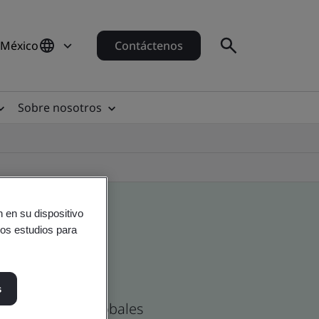
 México
Contáctenos
Sobre nosotros
 en su dispositivo
ros estudios para
s
as Mexicanas y globales