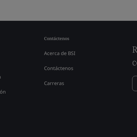
Contáctenos
R
Acerca de BSI
c
Contáctenos
n
Carreras
ión