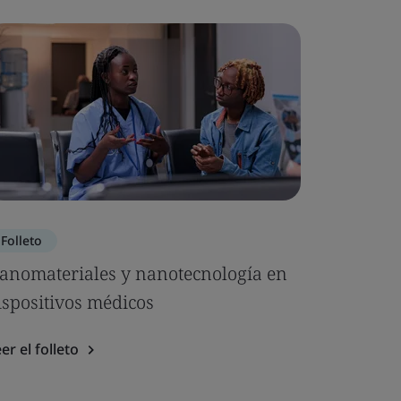
Folleto
Folleto
anomateriales y nanotecnología en
microbio
ispositivos médicos
estériles
er el folleto
Leer el fol