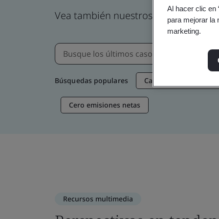
Al hacer clic en
Vea también nuestros eventos, semina
para mejorar la 
marketing.
Búsquedas populares
Cadena de suministro 
Cero emisiones netas
Recursos multimedia