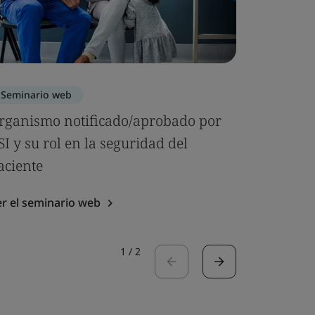
Seminario web
Seminari
rganismo notificado/aprobado por
ISO 1348
SI y su rol en la seguridad del
principi
aciente
Ver el sem
r el seminario web
1
/
2