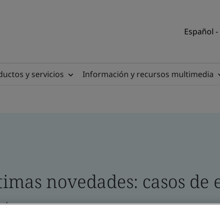
Español -
uctos y servicios
Información y recursos multimedia
timas novedades: casos de 
etos