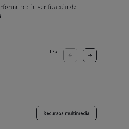
erformance, la verificación de
Umony ob
B
responsa
Leer el ca
1
/
3
Recursos multimedia