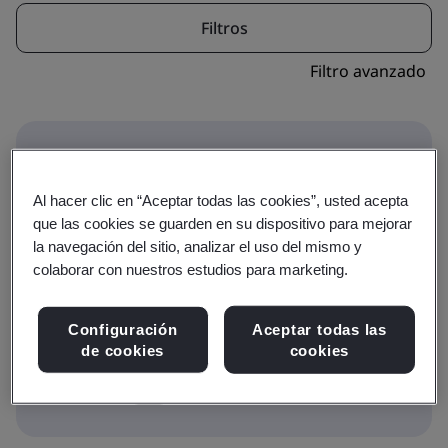
Filtros
Filtro avanzado
Al hacer clic en “Aceptar todas las cookies”, usted acepta
que las cookies se guarden en su dispositivo para mejorar
Este icono indica si un curso forma parte de
la navegación del sitio, analizar el uso del mismo y
una trayectoria de certificación profesional.
colaborar con nuestros estudios para marketing.
Cambie a Certificaciones profesionales para
que se muestren las opciones de Certificación
Configuración
Aceptar todas las
profesional.
de cookies
cookies
Formación
Certificaciones profesionales