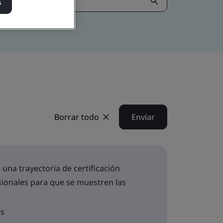
s
Borrar todo
Enviar
 una trayectoria de certificación
sionales para que se muestren las
es