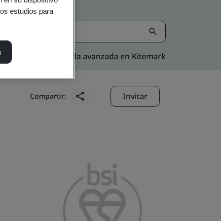
ros estudios para
s
Búsqueda avanzada en Kitemark
Invitar
Compartir: