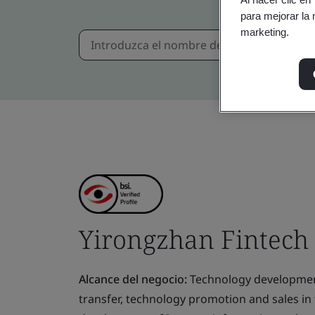
para mejorar la 
marketing.
Yirongzhan Fintech
Alcance del negocio:
Technology development,
transfer, technology promotion and sales in