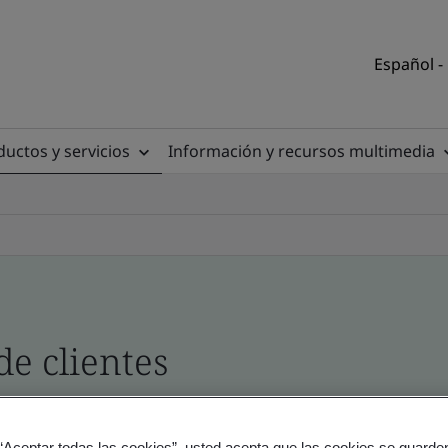
Español -
uctos y servicios
Información y recursos multimedia
de clientes
io y producto - Validación y Verificación
 “Aceptar todas las cookies”, usted acepta que las cookies se guarden