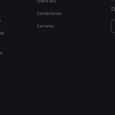
Sobre BSI
n
Contáctenos
n
Carreras
 de
er