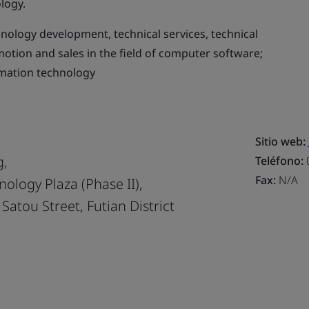
logy.
nology development, technical services, technical
otion and sales in the field of computer software;
rmation technology
Sitio web:
g,
Teléfono:
Fax:
N/A
ology Plaza (Phase II),
Satou Street, Futian District