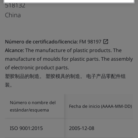
518132
China
Número de certificado/licencia:
FM 98197
Alcance:
The manufacture of plastic products. The
manufacture of moulds for plastic parts. The assembly
of electronic product parts.
塑胶制品的制造。 塑胶模具的制造。 电子产品零配件组
装。
Número o nombre del
Fecha de inicio (AAAA-MM-DD)
estándar/esquema
ISO 9001:2015
2005-12-08