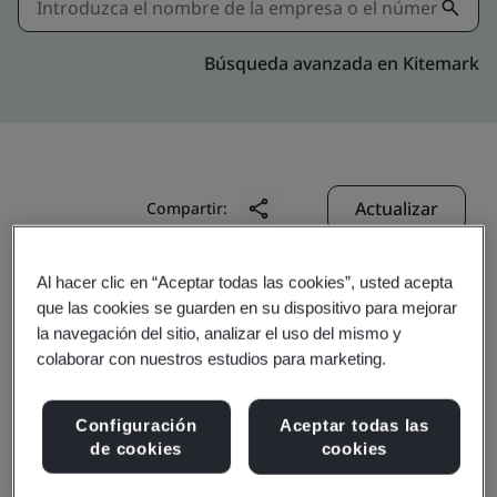
Búsqueda avanzada en Kitemark
Actualizar
Compartir:
Al hacer clic en “Aceptar todas las cookies”, usted acepta
Shenzhen EVA Mould Manufacturing
que las cookies se guarden en su dispositivo para mejorar
Company Limited
la navegación del sitio, analizar el uso del mismo y
colaborar con nuestros estudios para marketing.
B Building, EVA Industry Park
Nanhuan Road, Tianliao Community
Configuración
Aceptar todas las
Yutang Street, Guangming District
de cookies
cookies
Shenzhen