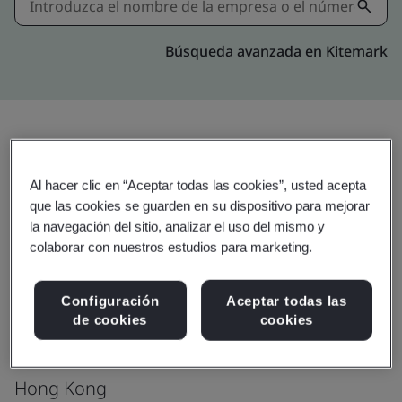
Búsqueda avanzada en Kitemark
Actualizar
Compartir:
Al hacer clic en “Aceptar todas las cookies”, usted acepta
que las cookies se guarden en su dispositivo para mejorar
la navegación del sitio, analizar el uso del mismo y
EVA Precision Industrial Holdings
colaborar con nuestros estudios para marketing.
Limited
Unit 8, 6/F, Greenfield Tower
Configuración
Aceptar todas las
de cookies
cookies
Concordia Plaza
1 Science Museum RD
Hong Kong