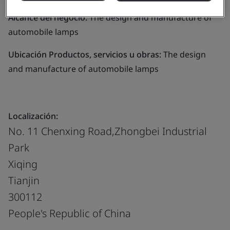
Alcance del negocio:
The design and manufacture of
automobile lamps
Ubicación Productos, servicios u obras:
The design
and manufacture of automobile lamps
Localización:
No. 11 Chenxing Road,Zhongbei Industrial
Park
Xiqing
Tianjin
300112
People's Republic of China