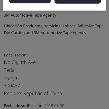
Alcance del negocio:
Adhesive Tape Die-Cutting and
3M Automotive Tape Agency
Ubicación Productos, servicios u obras:
Adhesive Tape
Die-Cutting and 3M Automotive Tape Agency
Localización:
No.69, 4th Ave.
Teda
Tianjin
300457
People's Republic of China
Fecha de verificación:
2018-05-30