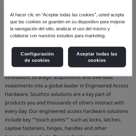
(Shenzhen) Co., Ltd.
Al hacer clic en “Aceptar todas las cookies”, usted acepta
que las cookies se guarden en su dispositivo para mejorar
Alcance del negocio:
The company was founded in
la navegación del sitio, analizar el uso del mismo y
1899, as a specialty pipe manufacturer for the
colaborar con nuestros estudios para marketing.
burgeoning Pennsylvania oil industry. In 1945,
Southco, Inc. was created with the entry into the
Configuración
Aceptar todas las
specialty fastener and latch business. Over the past 70
de cookies
cookies
years, we have transformed and grown through
innovation, strategic acquisitions and overseas
investments into a global leader in Engineered Access
Hardware. Southco solutions are a key part of
products you and thousands of others interact with
every day. Our engineered access hardware solutions
include key ""touch points"" such as locks, latches,
captive fasteners, hinges, handles and other