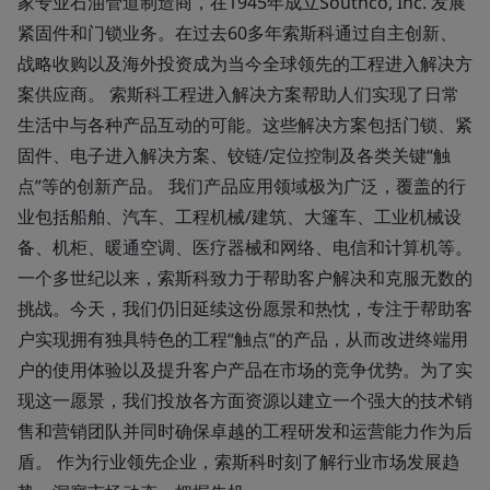
家专业石油管道制造商，在1945年成立Southco, Inc. 发展
紧固件和门锁业务。在过去60多年索斯科通过自主创新、
战略收购以及海外投资成为当今全球领先的工程进入解决方
案供应商。 索斯科工程进入解决方案帮助人们实现了日常
生活中与各种产品互动的可能。这些解决方案包括门锁、紧
固件、电子进入解决方案、铰链/定位控制及各类关键“触
点”等的创新产品。 我们产品应用领域极为广泛，覆盖的行
业包括船舶、汽车、工程机械/建筑、大篷车、工业机械设
备、机柜、暖通空调、医疗器械和网络、电信和计算机等。
一个多世纪以来，索斯科致力于帮助客户解决和克服无数的
挑战。今天，我们仍旧延续这份愿景和热忱，专注于帮助客
户实现拥有独具特色的工程“触点”的产品，从而改进终端用
户的使用体验以及提升客户产品在市场的竞争优势。为了实
现这一愿景，我们投放各方面资源以建立一个强大的技术销
售和营销团队并同时确保卓越的工程研发和运营能力作为后
盾。 作为行业领先企业，索斯科时刻了解行业市场发展趋