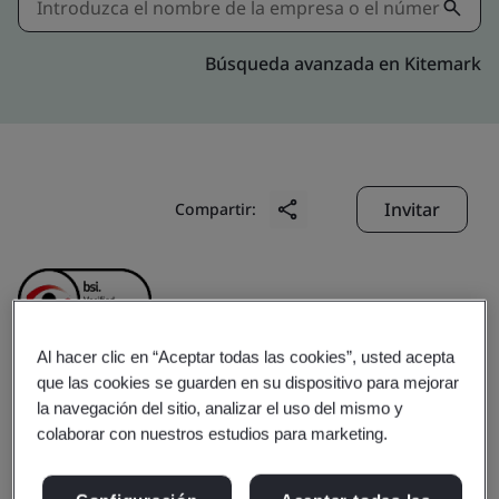
Búsqueda avanzada en Kitemark
Invitar
Compartir:
Al hacer clic en “Aceptar todas las cookies”, usted acepta
que las cookies se guarden en su dispositivo para mejorar
CymMetrik (Shenzhen)
la navegación del sitio, analizar el uso del mismo y
colaborar con nuestros estudios para marketing.
Printing Co., Ltd.