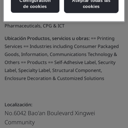
Configuración
Aceptar todas las
de cookies
cookies
Alcance del negocio:
Design and manufacturing
printing parts of different industries - i.e. Automotive,
Pharmaceuticals, CPG & ICT
Ubicación Productos, servicios u obras:
== Printing
Services == Industries including Consumer Packaged
Goods, Information, Communications Technology &
Others == Products == Self-Adhesive Label, Security
Label, Specialty Label, Structural Component,
Enclosure Decoration & Customized Solutions
Localización:
No.6042 Bao'an Boulevard Xingwei
Community