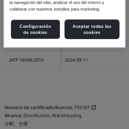
la navegación del sitio, analizar el uso del mismo y
colaborar con nuestros estudios para marketing.
Número de certificado/licencia:
748582
Alcance:
Warehousing, Distribution
Configuración
Aceptar todas las
de cookies
cookies
Número o nombre del
Fecha de inicio (AAAA-MM-DD)
estándar/esquema
IATF 16949:2016
2024-09-11
Número de certificado/licencia:
759187
Alcance:
Distribution, Warehousing
分配、仓储