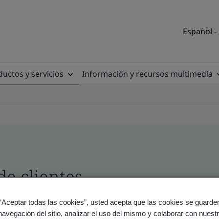
Español -
uctos y servicios
Información y recursos multimedia
de clientes
 “Aceptar todas las cookies”, usted acepta que las cookies se guarden
io y producto - Validación y Verificación
navegación del sitio, analizar el uso del mismo y colaborar con nuest