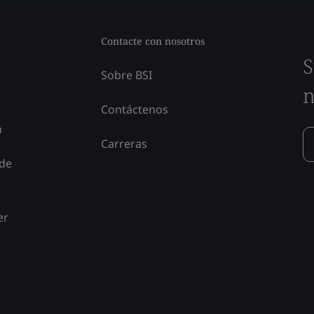
Contacte con nosotros
S
Sobre BSI
n
Contáctenos
n
Carreras
 de
er