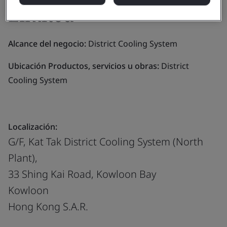
Limited
Alcance del negocio:
District Cooling System
Ubicación Productos, servicios u obras:
District
Cooling System
Localización:
G/F, Kat Tak District Cooling System (North
Plant),
33 Shing Kai Road, Kowloon Bay
Kowloon
Hong Kong S.A.R.