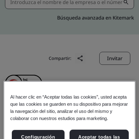
Búsqueda avanzada en Kitemark
Invitar
Compartir:
Al hacer clic en “Aceptar todas las cookies”, usted acepta
que las cookies se guarden en su dispositivo para mejorar
Gare Palma Mines (IV/4
la navegación del sitio, analizar el uso del mismo y
colaborar con nuestros estudios para marketing.
& IV/5) (Hindalco
Configuración
Aceptar todas las