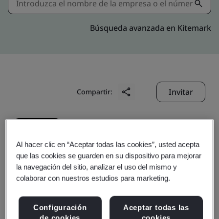
Búsqueda avanzada en Kitemark
Invitar
Compartir:
Al hacer clic en “Aceptar todas las cookies”, usted acepta
que las cookies se guarden en su dispositivo para mejorar
la navegación del sitio, analizar el uso del mismo y
Hefei Kobayashi Daily
colaborar con nuestros estudios para marketing.
Products Co., Ltd.
Configuración
Aceptar todas las
de cookies
cookies