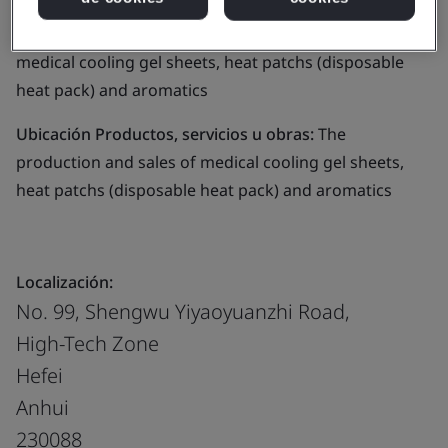
Alcance del negocio:
The production and sales of
medical cooling gel sheets, heat patchs (disposable
heat pack) and aromatics
Ubicación Productos, servicios u obras:
The
production and sales of medical cooling gel sheets,
heat patchs (disposable heat pack) and aromatics
Localización:
No. 99, Shengwu Yiyaoyuanzhi Road,
High-Tech Zone
Hefei
Anhui
230088