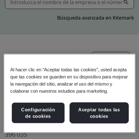
Búsqueda avanzada en Kitemark
Actualizar
Compartir:
Al hacer clic en “Aceptar todas las cookies”, usted acepta
que las cookies se guarden en su dispositivo para mejorar
Great White Global Pvt Ltd
la navegación del sitio, analizar el uso del mismo y
colaborar con nuestros estudios para marketing.
SURVEY No. 36/1, 32/2/P1
35/2, 38/P1, 38/P2
Configuración
Aceptar todas las
NH -08, Gundlav Char Rasta
de cookies
cookies
Valsad
396 035