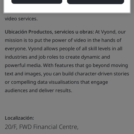
Alcance del negocio:
The provision of online animated
video services.
Ubicación Productos, servicios u obras:
At Vyond, our
mission is to put the power of video in the hands of
everyone. Vyond allows people of all skill levels in all
industries and job roles to create dynamic and
powerful media. With features that go beyond moving
text and images, you can build character-driven stories
or compelling data visualisations that engage
audiences and deliver results.
Localización:
20/F, FWD Financial Centre,