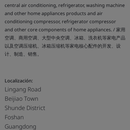
central air conditioning, refrigerator, washing machine
and other home appliances products and air
conditioning compressor, refrigerator compressor
and other core components of home appliances. / 家用
空调、商用空调、大型中央空调、冰箱、洗衣机等家电产品
以及空调压缩机、冰箱压缩机等家电核心配件的开发、设
计、制造、销售。
Localización:
Lingang Road
Beijiao Town
Shunde District
Foshan
Guangdong