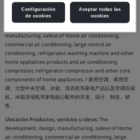
Co., Ltd.
Configuración
Aceptar todas las
de cookies
cookies
Alcance del negocio:
The development, design,
manufacturing, salese of Home air conditioning,
commercial air conditioning, large central air
conditioning, refrigerator, washing machine and other
home appliances products and air conditioning
compressor, refrigerator compressor and other core
components of home appliances. / 家用空调、商用空
调、大型中央空调、冰箱、洗衣机等家电产品以及空调压缩
机、冰箱压缩机等家电核心配件的开发、设计、制造、销
售。
Ubicación Productos, servicios u obras:
The
development, design, manufacturing, salese of Home
air conditioning, commercial air conditioning, large