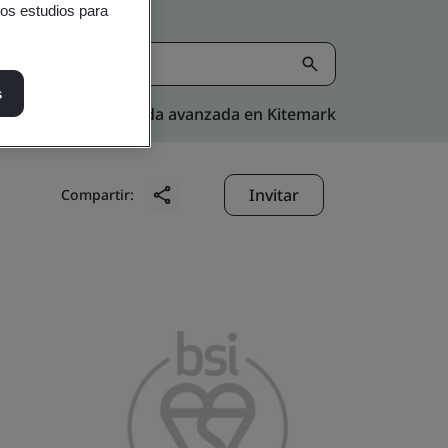
ros estudios para
s
Búsqueda avanzada en Kitemark
Invitar
Compartir: