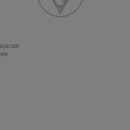
56361300
309