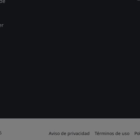
 de
er
6
Aviso de privacidad
Términos de uso
Po