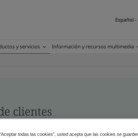
Español -
uctos y servicios
Información y recursos multimedia
de clientes
io y producto - Validación y Verificación
 “Aceptar todas las cookies”, usted acepta que las cookies se guarden