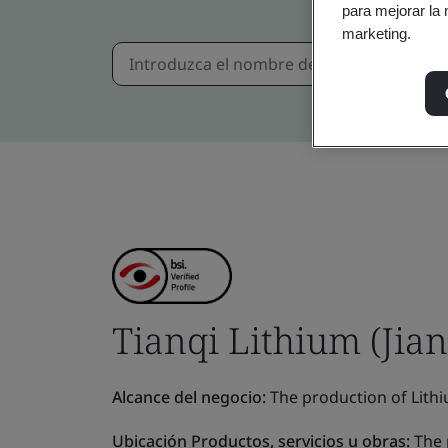
para mejorar la 
marketing.
Tianqi Lithium (Jiang
Alcance del negocio:
The production of Lith
Ubicación Productos, servicios u obras:
The 