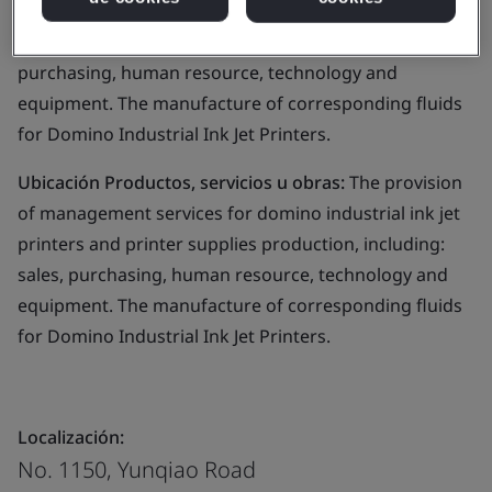
services for domino industrial ink jet printers and
printer supplies production, including: sales,
purchasing, human resource, technology and
equipment. The manufacture of corresponding fluids
for Domino Industrial Ink Jet Printers.
Ubicación Productos, servicios u obras:
The provision
of management services for domino industrial ink jet
printers and printer supplies production, including:
sales, purchasing, human resource, technology and
equipment. The manufacture of corresponding fluids
for Domino Industrial Ink Jet Printers.
Localización:
No. 1150, Yunqiao Road