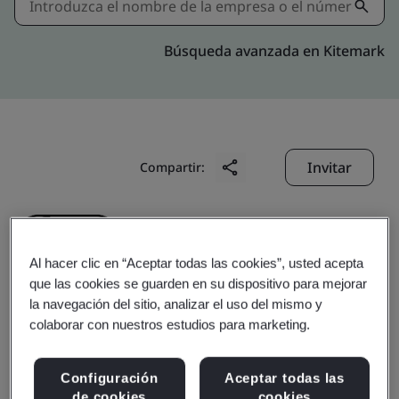
Búsqueda avanzada en Kitemark
Invitar
Compartir:
Al hacer clic en “Aceptar todas las cookies”, usted acepta
que las cookies se guarden en su dispositivo para mejorar
la navegación del sitio, analizar el uso del mismo y
Domino China Limited
colaborar con nuestros estudios para marketing.
Configuración
Aceptar todas las
Alcance del negocio:
The provision of management
de cookies
cookies