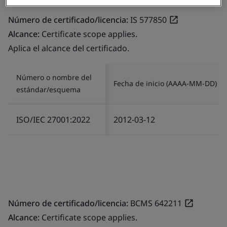
Número de certificado/licencia:
IS 577850
Alcance:
Certificate scope applies.
Aplica el alcance del certificado.
Número o nombre del
Fecha de inicio (AAAA-MM-DD)
estándar/esquema
ISO/IEC 27001:2022
2012-03-12
Número de certificado/licencia:
BCMS 642211
Alcance:
Certificate scope applies.