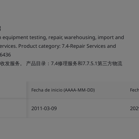
 equipment testing, repair, warehousing, import and
rvices. Product category: 7.4-Repair Services and
 6436
服务。 产品目录：7.4修理服务和7.7.5.1第三方物流
Fecha de inicio (AAAA-MM-DD)
Fec
2011-03-09
202