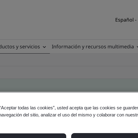
Español -
uctos y servicios
Información y recursos multimedia
de clientes
 “Aceptar todas las cookies”, usted acepta que las cookies se guarden
navegación del sitio, analizar el uso del mismo y colaborar con nuest
io y producto - Validación y Verificación