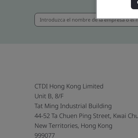
CTDI Hong Kong Limited
Unit B, 8/F
Tat Ming Industrial Building
44-52 Ta Chuen Ping Street, Kwai Ch
New Territories, Hong Kong
999077