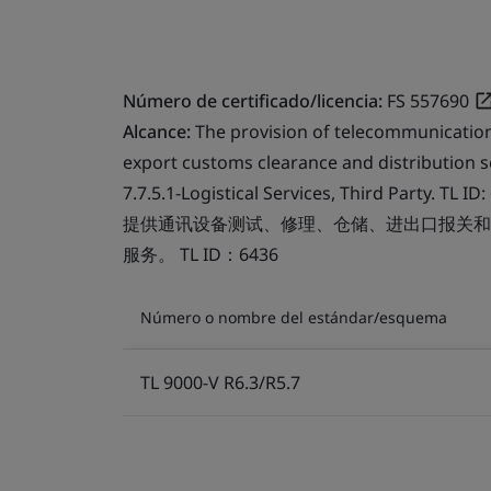
Número de certificado/licencia:
FS 557690
Alcance:
The provision of telecommunication
export customs clearance and distribution se
7.7.5.1-Logistical Services, Third Party. TL ID:
提供通讯设备测试、修理、仓储、进出口报关和收发
服务。 TL ID：6436
Número o nombre del estándar/esquema
TL 9000-V R6.3/R5.7