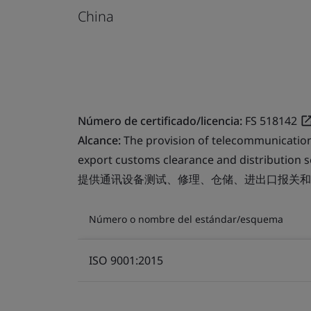
China
Número de certificado/licencia:
FS 518142
Alcance:
The provision of telecommunication
export customs clearance and distribution s
提供通讯设备测试、修理、仓储、进出口报关和
Número o nombre del estándar/esquema
ISO 9001:2015