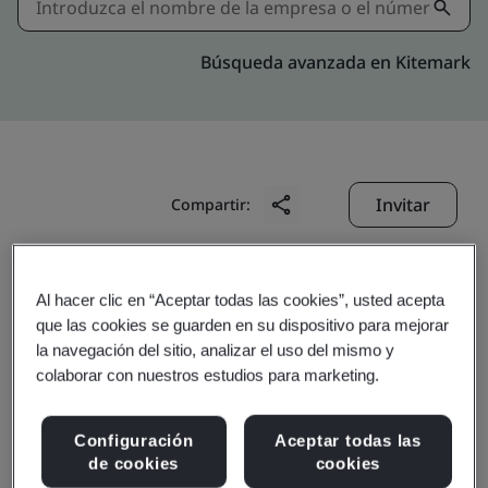
Búsqueda avanzada en Kitemark
Invitar
Compartir:
Al hacer clic en “Aceptar todas las cookies”, usted acepta
que las cookies se guarden en su dispositivo para mejorar
la navegación del sitio, analizar el uso del mismo y
colaborar con nuestros estudios para marketing.
CTDI (Beijing) Co., Ltd.
Configuración
Aceptar todas las
de cookies
cookies
Alcance del negocio:
提供通讯设备测试，修理和物流服务