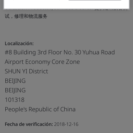
Ubicación Productos, servicios u obras:
提供通讯设备测
试，修理和物流服务
Localización:
#8 Building 3rd Floor No. 30 Yuhua Road
Airport Economy Core Zone
SHUN YI District
BEIJING
BEIJING
101318
People's Republic of China
Fecha de verificación:
2018-12-16