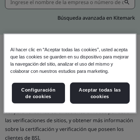
Búsqueda avanzada en Kitemark
Directorio de
Al hacer clic en “Aceptar todas las cookies”, usted acepta
que las cookies se guarden en su dispositivo para mejorar
la navegación del sitio, analizar el uso del mismo y
certificación y
colaborar con nuestros estudios para marketing.
verificación de BSI
Configuración
Aceptar todas las
de cookies
cookies
Utilice el directorio de certificación y verificación de
BSI para validar las certificaciones emitidas por BSI o
las verificaciones de sitios, y obtener más información
sobre la certificación y verificación que poseen los
clientes de BSI.