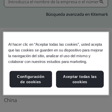
Búsqueda avanzada en Kitemark
Al hacer clic en “Aceptar todas las cookies”, usted acepta
Actualizar
Compartir:
que las cookies se guarden en su dispositivo para mejorar
la navegación del sitio, analizar el uso del mismo y
colaborar con nuestros estudios para marketing.
Cabot (China) Limited
No. 558 Shuangbai Road
Configuración
Aceptar todas las
de cookies
cookies
Minhang District
201108
China