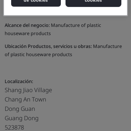
Ltd.
Alcance del negocio:
Manufacture of plastic
houseware products
Ubicación Productos, servicios u obras:
Manufacture
of plastic houseware products
Localización:
Shang Jiao Village
Chang An Town
Dong Guan
Guang Dong
523878