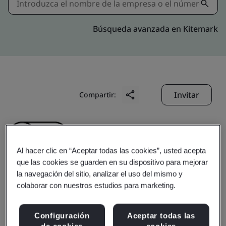
Búsqueda avanzada en Kitemark
Invitar
Compartir:
Al hacer clic en “Aceptar todas las cookies”, usted acepta
que las cookies se guarden en su dispositivo para mejorar
la navegación del sitio, analizar el uso del mismo y
Dong Guan Prairie
colaborar con nuestros estudios para marketing.
Plastic Hardware Co.,
Configuración
Aceptar todas las
de cookies
cookies