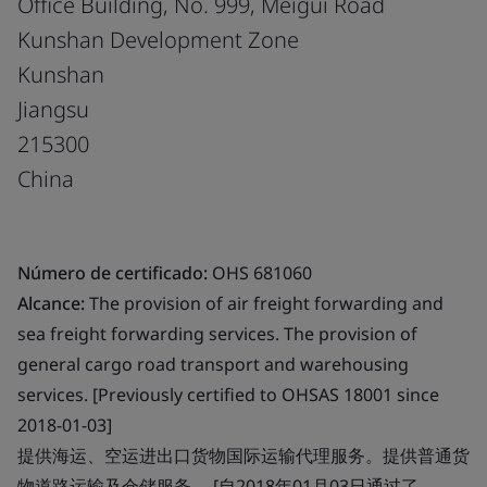
Office Building, No. 999, Meigui Road
Kunshan Development Zone
Kunshan
Jiangsu
215300
China
Número de certificado:
OHS 681060
Alcance:
The provision of air freight forwarding and
sea freight forwarding services. The provision of
general cargo road transport and warehousing
services. [Previously certified to OHSAS 18001 since
2018-01-03]
提供海运、空运进出口货物国际运输代理服务。提供普通货
物道路运输及仓储服务。 [自2018年01月03日通过了