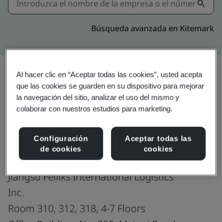
Búsqueda avanzada en Kitemark
Al hacer clic en “Aceptar todas las cookies”, usted acepta
que las cookies se guarden en su dispositivo para mejorar
Compartir:
la navegación del sitio, analizar el uso del mismo y
colaborar con nuestros estudios para marketing.
ISO 45001:2018
Configuración
Aceptar todas las
de cookies
cookies
Jiangsu Feiliks International Logistics
Inc.
Room 310, 312, 318, 4-7 Floors