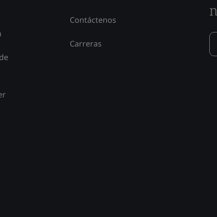
n
Contáctenos
n
Carreras
 de
er