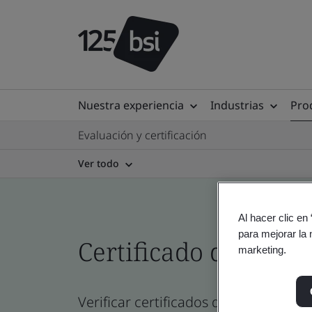
Nuestra experiencia
Industrias
Prod
Evaluación y certificación
Ver todo
Al hacer clic en
para mejorar la 
Certificado del direc
marketing.
Verificar certificados de empresa, sit