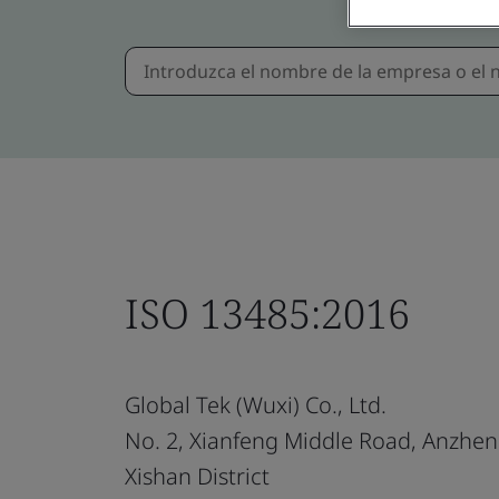
ISO 13485:2016
Global Tek (Wuxi) Co., Ltd.
No. 2, Xianfeng Middle Road, Anzhen
Xishan District