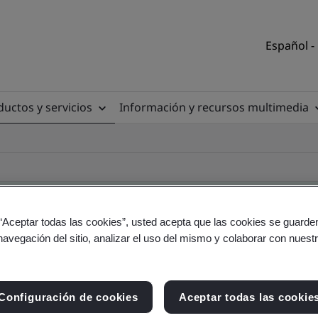
Español -
uctos y servicios
Información y recursos multimedia
 “Aceptar todas las cookies”, usted acepta que las cookies se guarden
navegación del sitio, analizar el uso del mismo y colaborar con nuest
torio de clientes
Configuración de cookies
Aceptar todas las cookie
io y producto - Validación y Verificación