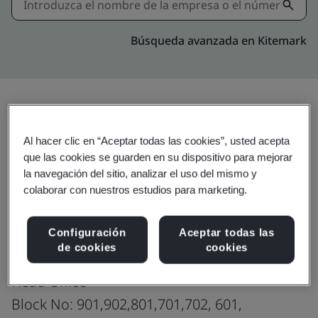
Búsqueda avanzada en Kitemark
Descargar
Compartir:
Al hacer clic en “Aceptar todas las cookies”, usted acepta
que las cookies se guarden en su dispositivo para mejorar
la navegación del sitio, analizar el uso del mismo y
ISO/IEC 27001:2022
colaborar con nuestros estudios para marketing.
Configuración
Aceptar todas las
de cookies
cookies
NJ Group
Head Office
Block No: 901,902,801,701,702, 601,