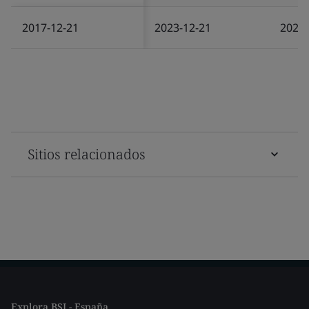
2017-12-21
2023-12-21
2025-
Sitios relacionados
Explora BSI - España