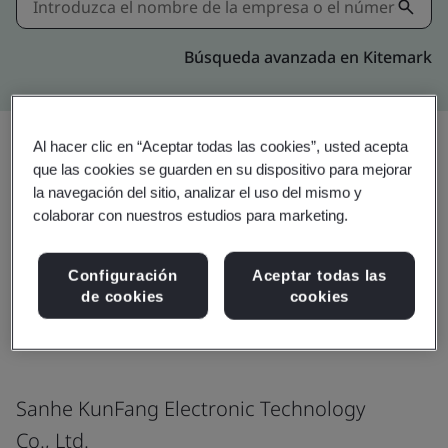
Búsqueda avanzada en Kitemark
Al hacer clic en “Aceptar todas las cookies”, usted acepta
que las cookies se guarden en su dispositivo para mejorar
Compartir:
la navegación del sitio, analizar el uso del mismo y
colaborar con nuestros estudios para marketing.
QC 080000 HSPM -
Configuración
Aceptar todas las
de cookies
cookies
Hazardous Substances
Sanhe KunFang Electronic Technology
Co., Ltd.