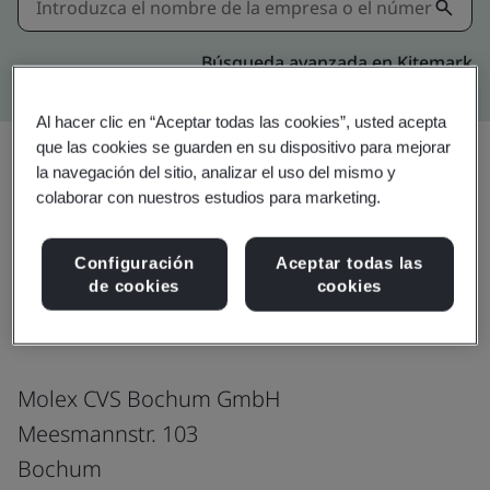
Búsqueda avanzada en Kitemark
Al hacer clic en “Aceptar todas las cookies”, usted acepta
que las cookies se guarden en su dispositivo para mejorar
la navegación del sitio, analizar el uso del mismo y
colaborar con nuestros estudios para marketing.
Descargar
Compartir:
Configuración
Aceptar todas las
de cookies
cookies
ISO 9001:2015
Molex CVS Bochum GmbH
Meesmannstr. 103
Bochum