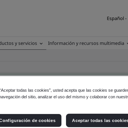
Español -
uctos y servicios
Información y recursos multimedia
 “Aceptar todas las cookies”, usted acepta que las cookies se guarden
navegación del sitio, analizar el uso del mismo y colaborar con nuest
torio de clientes
Configuración de cookies
Aceptar todas las cookie
io y producto - Validación y Verificación