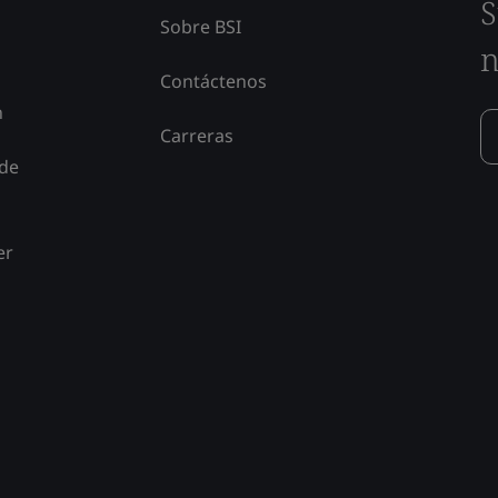
S
Sobre BSI
n
Contáctenos
n
Carreras
 de
er