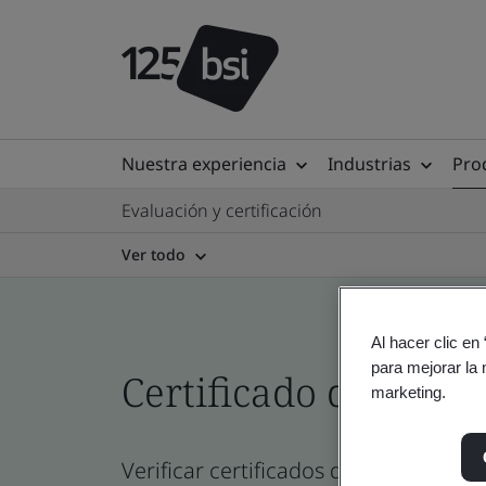
Nuestra experiencia
Industrias
Prod
Evaluación y certificación
Ver todo
Al hacer clic en
para mejorar la 
Certificado del direc
marketing.
Verificar certificados de empresa, sit