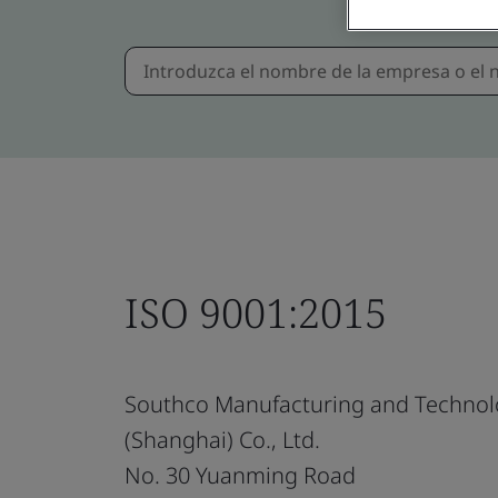
ISO 9001:2015
Southco Manufacturing and Technol
(Shanghai) Co., Ltd.
No. 30 Yuanming Road