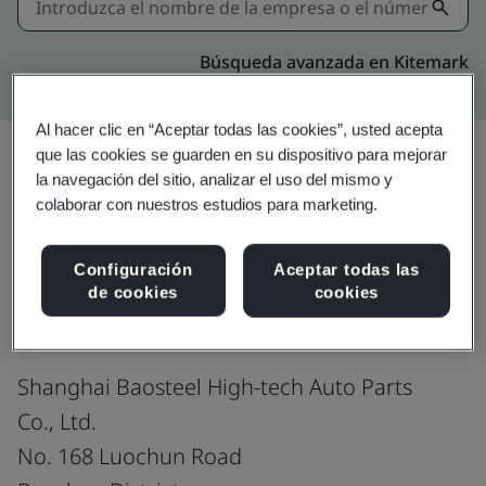
Búsqueda avanzada en Kitemark
Al hacer clic en “Aceptar todas las cookies”, usted acepta
que las cookies se guarden en su dispositivo para mejorar
la navegación del sitio, analizar el uso del mismo y
Compartir:
colaborar con nuestros estudios para marketing.
Configuración
Aceptar todas las
ISO 9001:2015
de cookies
cookies
Shanghai Baosteel High-tech Auto Parts
Co., Ltd.
No. 168 Luochun Road