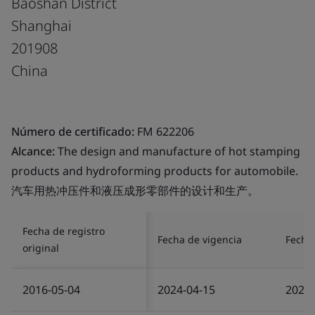
Baoshan District
Shanghai
201908
China
Número de certificado:
FM 622206
Alcance:
The design and manufacture of hot stamping
products and hydroforming products for automobile.
汽车用热冲压件和液压成形零部件的设计和生产。
Fecha de registro
Fecha de vigencia
Fecha 
original
2016-05-04
2024-04-15
2024-