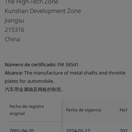
The High-Tech Zone
Kunshan Development Zone
Jiangsu
215316
China
Número de certificado:
FM 58541
Alcance:
The manufacture of metal shafts and throttle
plates for automobile.
汽车用金属轴及阀板的制造。
Fecha de registro
Fecha de vigencia
Fecha 
original
2001-04-20
2024-01-17
2024-