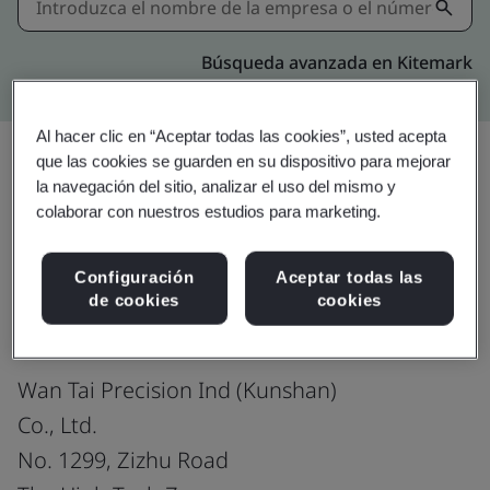
Búsqueda avanzada en Kitemark
Al hacer clic en “Aceptar todas las cookies”, usted acepta
que las cookies se guarden en su dispositivo para mejorar
la navegación del sitio, analizar el uso del mismo y
Compartir:
colaborar con nuestros estudios para marketing.
Configuración
Aceptar todas las
ISO 9001:2015
de cookies
cookies
Wan Tai Precision Ind (Kunshan)
Co., Ltd.
No. 1299, Zizhu Road