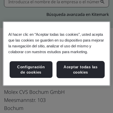
Búsqueda avanzada en Kitemark
Al hacer clic en “Aceptar todas las cookies”, usted acepta
que las cookies se guarden en su dispositivo para mejorar
la navegación del sitio, analizar el uso del mismo y
Descargar
Compartir:
colaborar con nuestros estudios para marketing.
Configuración
Aceptar todas las
ISO 50001:2018
de cookies
cookies
Molex CVS Bochum GmbH
Meesmannstr. 103
Bochum