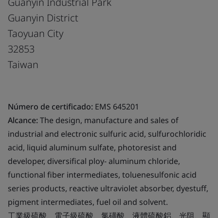
Guanyin Industrial Park
Guanyin District
Taoyuan City
32853
Taiwan
Número de certificado:
EMS 645201
Alcance:
The design, manufacture and sales of
industrial and electronic sulfuric acid, sulfurochloridic
acid, liquid aluminum sulfate, photoresist and
developer, diversifical ploy- aluminum chloride,
functional fiber intermediates, toluenesulfonic acid
series products, reactive ultraviolet absorber, dyestuff,
pigment intermediates, fuel oil and solvent.
工業級硫酸、電子級硫酸、氯磺酸、液體硫酸鋁、光阻、顯