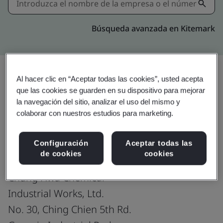
Búsqueda avanzada en Kitemark
Al hacer clic en “Aceptar todas las cookies”, usted acepta
que las cookies se guarden en su dispositivo para mejorar
Compartir:
la navegación del sitio, analizar el uso del mismo y
colaborar con nuestros estudios para marketing.
ISO 14001:2015
Configuración
Aceptar todas las
de cookies
cookies
Chung Hwa Chemical
Industrial Works, Ltd.
No. 30, Ching Chien 5th Rd.