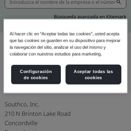
Búsqueda avanzada en Kitemark
Al hacer clic en “Aceptar todas las cookies”, usted acepta
que las cookies se guarden en su dispositivo para mejorar
la navegación del sitio, analizar el uso del mismo y
Compartir:
colaborar con nuestros estudios para marketing.
Configuración
Aceptar todas las
ISO 14001:2015
de cookies
cookies
Southco, Inc.
210 N Brinton Lake Road
Concordville