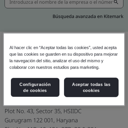
Búsqueda avanzada en Kitemark
Al hacer clic en “Aceptar todas las cookies”, usted acepta
Compartir:
que las cookies se guarden en su dispositivo para mejorar
la navegación del sitio, analizar el uso del mismo y
colaborar con nuestros estudios para marketing.
ISO 14001:2015
Configuración
Aceptar todas las
de cookies
cookies
Delta Electronics India Private Limited
Plot No. 43, Sector 35, HSIIDC
Gurugram 122 001, Haryana