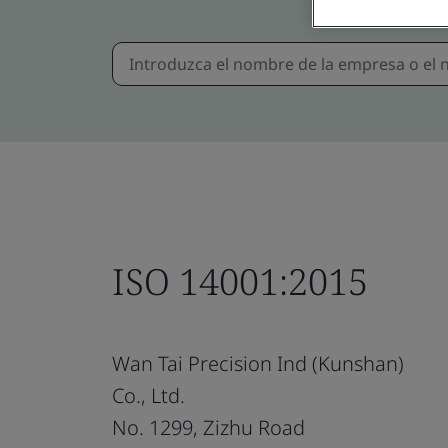
ISO 14001:2015
Wan Tai Precision Ind (Kunshan)
Co., Ltd.
No. 1299, Zizhu Road