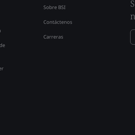
S
Sobre BSI
n
Contáctenos
n
Carreras
 de
er