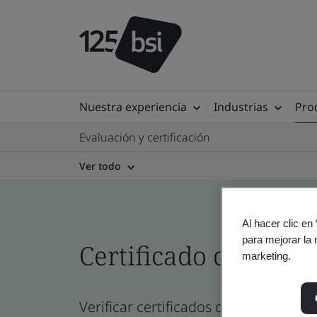
Nuestra experiencia
Industrias
Prod
Evaluación y certificación
Ver todo
Al hacer clic en
para mejorar la 
Certificado del direc
marketing.
Verificar certificados de empresa, sit