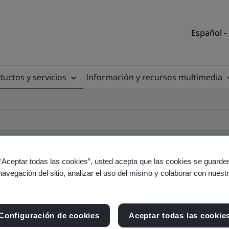
Español -
uctos y servicios
Información y recursos multimedia
 “Aceptar todas las cookies”, usted acepta que las cookies se guarden
navegación del sitio, analizar el uso del mismo y colaborar con nuest
torio de clientes
Configuración de cookies
Aceptar todas las cookie
io y producto - Validación y Verificación