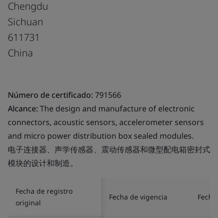
Chengdu
Sichuan
611731
China
Número de certificado:
791566
Alcance:
The design and manufacture of electronic
connectors, acoustic sensors, accelerometer sensors
and micro power distribution box sealed modules.
电子连接器、声学传感器、震动传感器和微型配电箱密封式
模块的设计和制造。
Fecha de registro
Fecha de vigencia
Fecha 
original