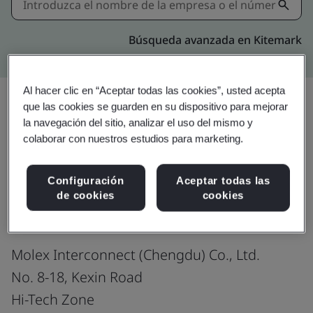
Búsqueda avanzada en Kitemark
Al hacer clic en “Aceptar todas las cookies”, usted acepta
que las cookies se guarden en su dispositivo para mejorar
la navegación del sitio, analizar el uso del mismo y
Descargar
Compartir:
colaborar con nuestros estudios para marketing.
Configuración
Aceptar todas las
IATF 16949:2016
de cookies
cookies
Molex Interconnect (Chengdu) Co., Ltd.
No. 8-18, Kexin Road
Hi-Tech Zone